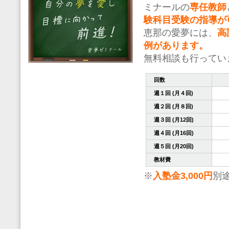
ミナールの
専任教師
験科目受験の指導が
恵那の愛夢には、
高
例があります。
無料相談も行ってい
回数
週１回 (月４回)
週２回 (月８回)
週３回 (月12回)
週４回 (月16回)
週５回 (月20回)
教材費
※
入塾金3,000円
別