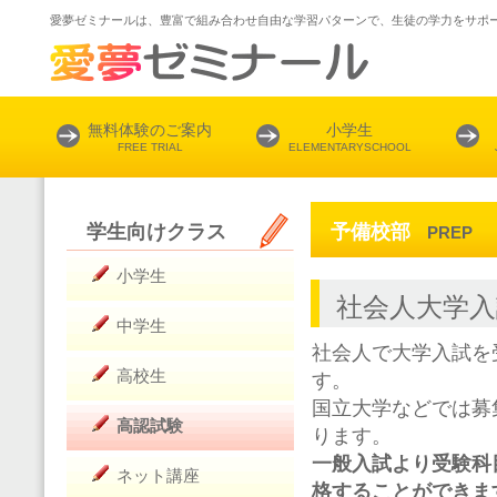
愛夢ゼミナールは、豊富で組み合わせ自由な学習パターンで、生徒の学力をサポ
無料体験のご案内
小学生
FREE TRIAL
ELEMENTARYSCHOOL
予備校部
学生向けクラス
PREP
小学生
社会人大学入
中学生
社会人で大学入試を
高校生
す。
国立大学などでは募
高認試験
ります。
一般入試より受験科
ネット講座
格することができま