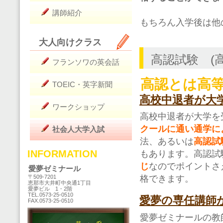
講師紹介
もちろん入学後は他
大人向けクラス
高認試験 (
フランソワの英会話
高認とは高
TOEIC・英字新聞
高校中退者が大
ワークショップ
高校中退者が大学を
クールに通い通学に
社会人大学入試
法、あるいは
高認試
INFORMATION
もあります。高認試
じ
なのでポイントさ
愛夢ゼミナール
格できます。
〒509-7201
恵那市大井町中央通1丁目
愛夢ビル 1・2階
TEL.0573-25-0510
愛夢の専任講師
FAX.0573-25-0510
愛夢ゼミナールの教